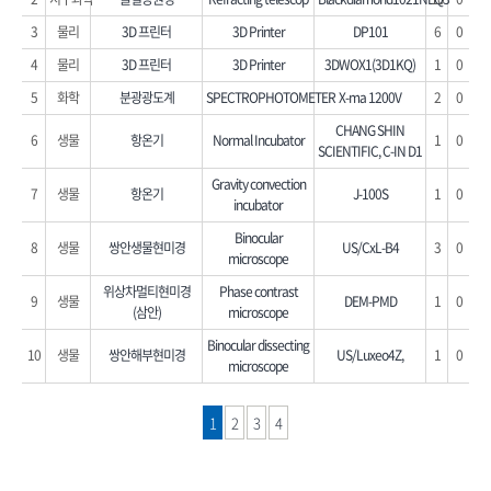
3
물리
3D 프린터
3D Printer
DP101
6
0
4
물리
3D 프린터
3D Printer
3DWOX1(3D1KQ)
1
0
5
화학
분광광도계
SPECTROPHOTOMETER
X-ma 1200V
2
0
CHANG SHIN
6
생물
항온기
Normal Incubator
1
0
SCIENTIFIC, C-IN D1
Gravity convection
7
생물
항온기
J-100S
1
0
incubator
Binocular
8
생물
쌍안생물현미경
US/CxL-B4
3
0
microscope
위상차멀티현미경
Phase contrast
9
생물
DEM-PMD
1
0
(삼안)
microscope
Binocular dissecting
10
생물
쌍안해부현미경
US/Luxeo4Z,
1
0
microscope
1
2
3
4