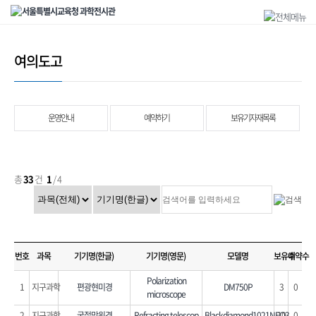
여의도고
운영안내
예약하기
보유기자재목록
총
33
건
1
/ 4
번호
과목
기기명(한글)
기기명(영문)
모델명
보유수
예약수
Polarization
1
지구과학
편광현미경
DM750P
3
0
microscope
2
지구과학
굴절망원경
Refracting telescop
Blackdiamond1021NEQ3
10
0